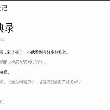
长记
典录
log
玩，到了夜市，小武看到有好多好吃的。
解毒（小武指着椰子汁）。
电视。
视，《迷你特攻队》，妈妈快回来了就关掉！
了。