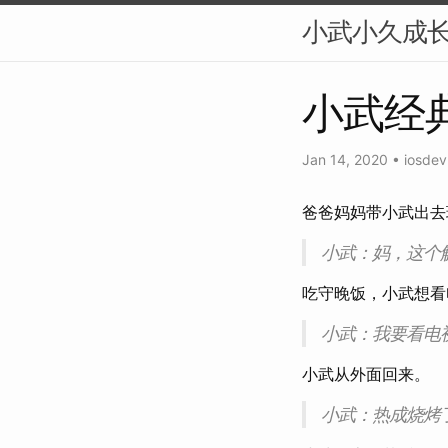
小武小久成
小武经
Jan 14, 2020
•
iosdev
爸爸妈妈带小武出去
小武：妈，这个
吃守晚饭，小武想看
小武：我要看电
小武从外面回来。
小武：热成烧烤