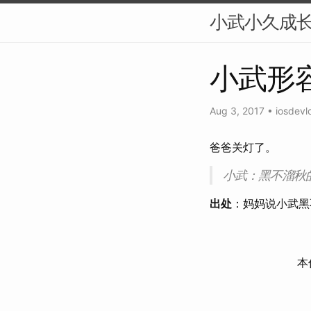
小武小久成
小武形
Aug 3, 2017
•
iosdevl
爸爸关灯了。
小武：黑不溜秋
出处
：妈妈说小武黑
本