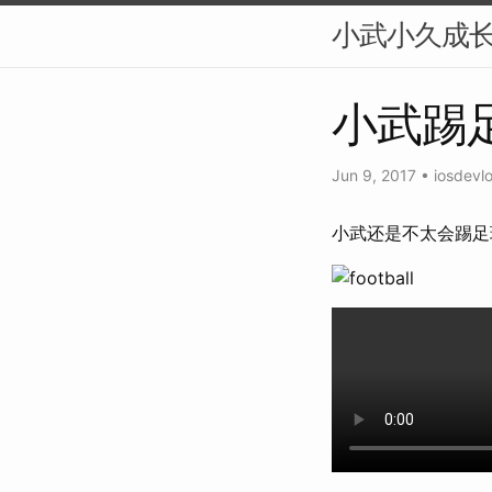
小武小久成
小武踢
Jun 9, 2017
•
iosdevl
小武还是不太会踢足