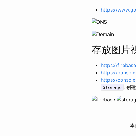
https://www.g
存放图片
https://fireba
https://consol
https://consol
, 
Storage
本