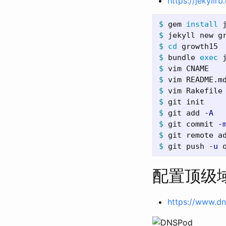
https://jekyllr
$ 
gem 
install 
$ 
$ 
cd 
$ 
bundle 
exec 
$ 
vim CNAME   
$ 
vim README.m
$ 
vim Rakefile
$ 
$ 
git add 
-A
$ 
git commit 
-
$ 
$ 
git push 
-u
配置顶级
https://www.d