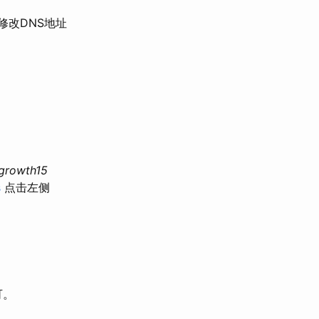
名修改DNS地址
growth15
s
点击左侧
可。