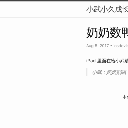
小武小久成
奶奶数
Aug 5, 2017
•
iosdevl
iPad 里面在给小
小武：奶奶别唱
本