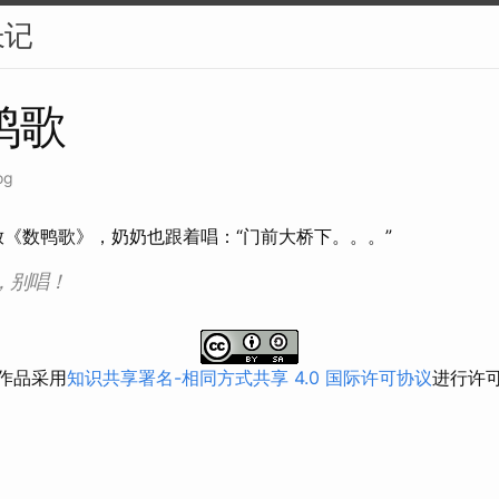
长记
鸭歌
og
武放《数鸭歌》，奶奶也跟着唱：“门前大桥下。。。”
，别唱！
作品采用
知识共享署名-相同方式共享 4.0 国际许可协议
进行许